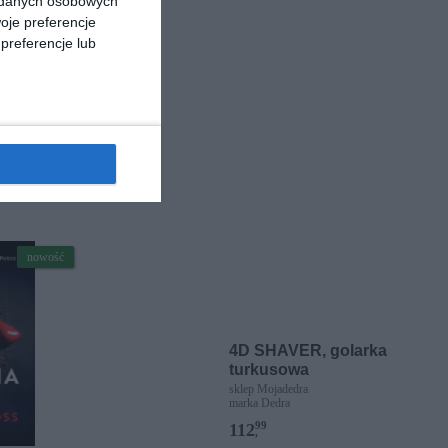
a danych osobowych
oje preferencje
preferencje lub
p
óz
nowość
4D SHAVER, golarka
turkusowa
sklep Mojadedra
marka Dedra
99
112
,