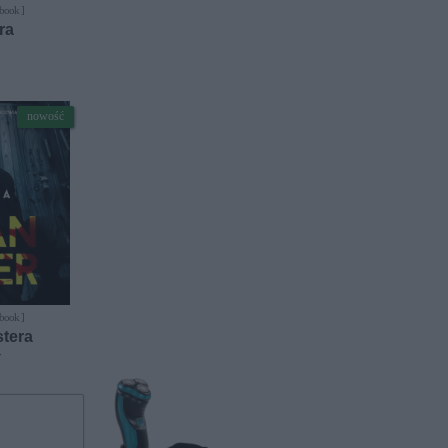
-book ]
ra
nowość
-book ]
tera
r