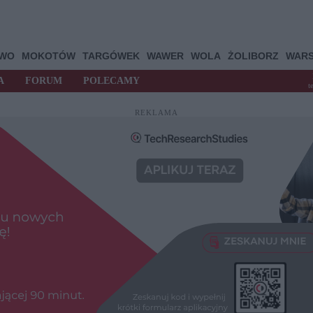
OWO
MOKOTÓW
TARGÓWEK
WAWER
WOLA
ŻOLIBORZ
WAR
A
FORUM
POLECAMY
t
REKLAMA