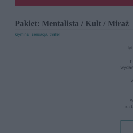
Pakiet: Mentalista / Kult / Miraż
kryminał, sensacja, thriller
tyt
p
wydaw
w
w
licz