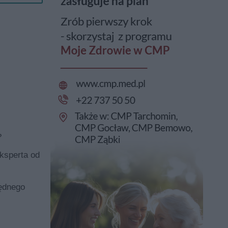
?
eksperta od
lędnego