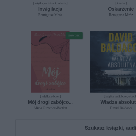
[ książka, audiobook, e-book ]
[ książka ]
Inwigilacja
Oskarżenie
Remigiusz Mróz
Remigiusz Mróz
nowość
[ książka, e-book ]
[ książka, audiobook, e-book
Mój drogi zabójco...
Władza absolu
Alicia Gimenez-Bartlett
David Baldacci
Szukasz książki, au