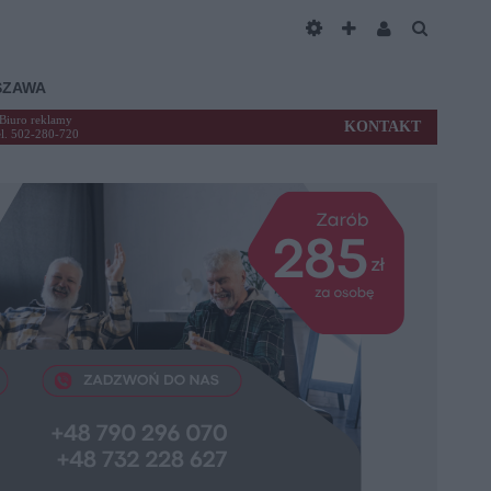
SZAWA
Biuro reklamy
KONTAKT
el. 502-280-720