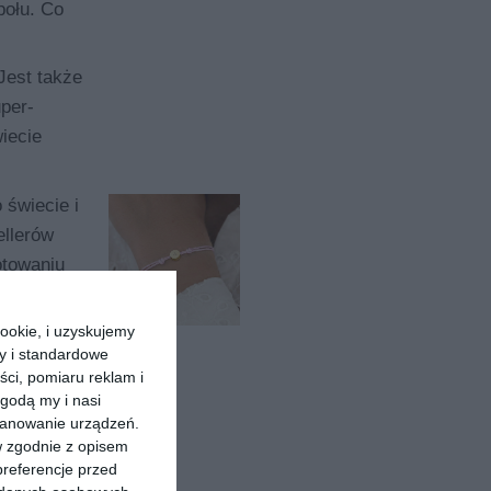
połu. Co
Jest także
uper-
iecie
 świecie i
ellerów
otowaniu
ookie, i uzyskujemy
ry i standardowe
ści, pomiaru reklam i
godą my i nasi
kanowanie urządzeń.
nowość
w zgodnie z opisem
preferencje przed