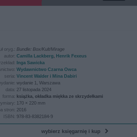
uł oryg.:
Bundle: Box/Kult/Mirage
autor:
Camilla Lackberg
,
Henrik Fexeus
rzekład:
Inga Sawicka
nictwo:
Wydawnictwo Czarna Owca
seria:
Vincent Walder i Mina Dabiri
ydanie:
wydanie 1, Warszawa
data:
27 listopada 2024
forma:
książka, okładka miękka ze skrzydełkami
ymiary:
170 × 220 mm
ba stron:
2016
ISBN:
978-83-8382184-9
wybierz księgarnię i kup