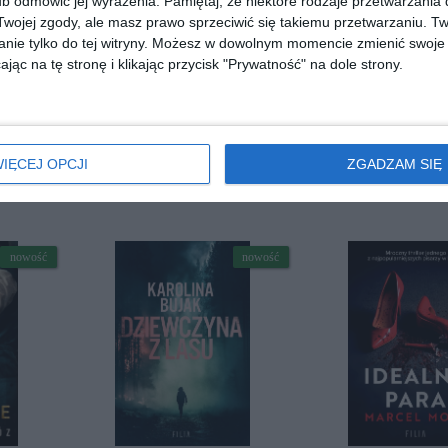
b odmówić jej wyrażenia.
Pamiętaj, że niektóre rodzaje przetwarzani
ojej zgody, ale masz prawo sprzeciwić się takiemu przetwarzaniu. Tw
nie tylko do tej witryny. Możesz w dowolnym momencie zmienić swoje 
jąc na tę stronę i klikając przycisk "Prywatność" na dole strony.
 ]
[ książka, audiobook, e-book ]
[ książka ]
IĘCEJ OPCJI
ZGADZAM SIĘ
Mentalista
Kontraty
Fexeus
Camilla Lackberg, Henrik Fexeus
Remigiusz Mr
nowość
nowość