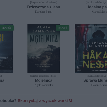
[ książka, audiobook, e-book ]
[ książka, audiobook, e
Dziewczyna z lasu
Idealna pa
Karolina Bujak
Marcel Moss
nowość
nowość
 ]
[ książka, audiobook, e-book ]
[ książka, audiobook, e
tna
Mgielnica
Sprawa Muns
Agata Zamarska
Hakan Nesse
diobooka?
Skorzystaj z wyszukiwarki