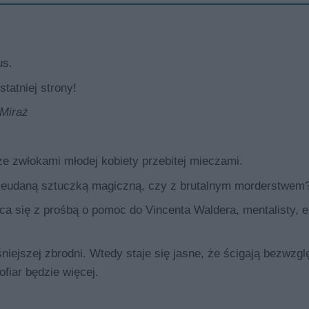
us.
statniej strony!
 Miraż
e zwłokami młodej kobiety przebitej mieczami.
 nieudaną sztuczką magiczną, czy z brutalnym morderstwem
aca się z prośbą o pomoc do Vincenta Waldera, mentalisty, 
niejszej zbrodni. Wtedy staje się jasne, że ścigają bezwzg
iar będzie więcej.