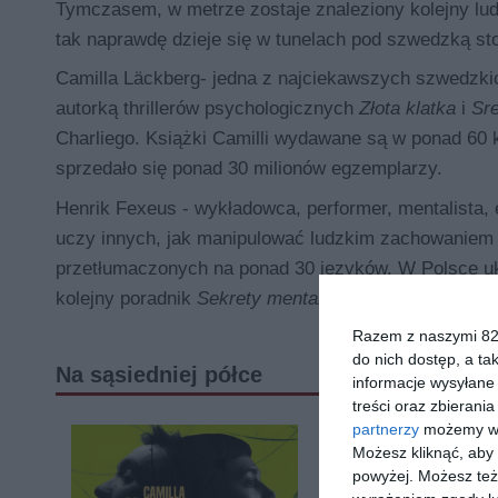
Tymczasem, w metrze zostaje znaleziony kolejny lud
tak naprawdę dzieje się w tunelach pod szwedzką stol
Camilla Läckberg
- jedna z najciekawszych szwedzkich
autorką thrillerów psychologicznych
Złota klatka
i
Sr
Charliego. Książki Camilli wydawane są w ponad 60 k
sprzedało się ponad 30 milionów egzemplarzy.
Henrik Fexeus
- wykładowca, performer, mentalista, 
uczy innych, jak manipulować ludzkim zachowaniem 
przetłumaczonych na ponad 30 języków. W Polsce uk
kolejny poradnik
Sekrety mentalisty
.
Techniki skutec
Razem z naszymi 824
do nich dostęp, a ta
Na sąsiedniej półce
informacje wysyłane 
treści oraz zbierania
partnerzy
możemy wyk
Możesz kliknąć, aby
powyżej. Możesz też 