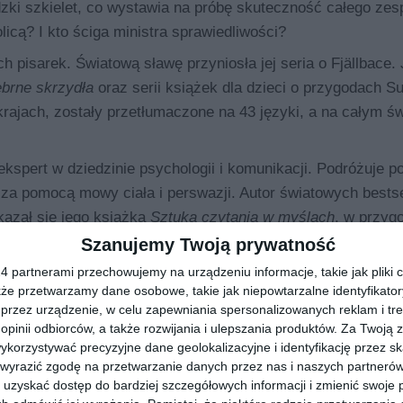
zki szkielet, co wystawia na próbę skuteczność całego zes
icą? I kto ściga ministra sprawiedliwości?
 pisarek. Światową sławę przyniosła jej seria o Fjällbace. 
ebrne skrzydła
oraz serii książek dla dzieci o przygodach S
rajach, zostały przetłumaczone na 43 języki, a na całym św
ekspert w dziedzinie psychologii i komunikacji. Podróżuje po
za pomocą mowy ciała i perswazji. Autor światowych bests
azał się jego książka
Sztuka czytania w myślach
, w przyg
znej komunikacji
.
Szanujemy Twoją prywatność
 partnerami przechowujemy na urządzeniu informacje, takie jak pliki c
kże przetwarzamy dane osobowe, takie jak niepowtarzalne identyfikato
przez urządzenie, w celu zapewniania spersonalizowanych reklam i tre
 opinii odbiorców, a także rozwijania i ulepszania produktów.
Za Twoją z
orzystywać precyzyjne dane geolokalizacyjne i identyfikację przez s
 wyrazić zgodę na przetwarzanie danych przez nas i naszych partneró
uzyskać dostęp do bardziej szczegółowych informacji i zmienić swoje 