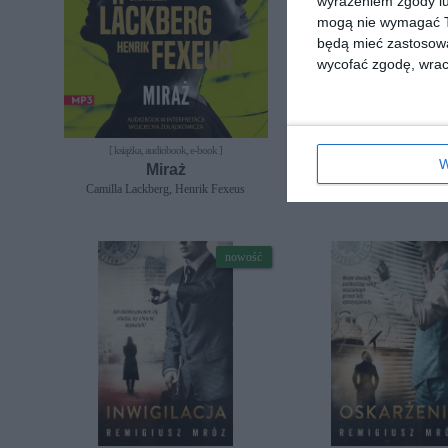
wyrażeniem zgody lu
mogą nie wymagać Tw
będą mieć zastosowa
wycofać zgodę, wraca
[ książka, audiobook, e-book ]
[ książka, audiobook, e-book
W
Miraż
Kult
Camilla Lackberg, Henrik Fexeus
Camilla Lackberg, Henrik 
nowość