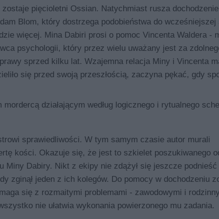
ostaje pięcioletni Ossian. Natychmiast rusza dochodzenie
 Adam Blom, który dostrzega podobieństwa do wcześniejszej
ie więcej. Mina Dabiri prosi o pomoc Vincenta Waldera - m
awca psychologii, który przez wielu uważany jest za zdolneg
prawy sprzed kilku lat. Wzajemna relacja Miny i Vincenta 
ieliło się przed swoją przeszłością, zaczyna pękać, gdy spo
 mordercą działającym według logicznego i rytualnego sch
trowi sprawiedliwości. W tym samym czasie autor murali
tę kości. Okazuje się, że jest to szkielet poszukiwanego od
u Miny Dabiry. Nikt z ekipy nie zdążył się jeszcze podnieść
dy zginął jeden z ich kolegów. Do pomocy w dochodzeniu zo
zmaga się z rozmaitymi problemami - zawodowymi i rodzinny
o wszystko nie ułatwia wykonania powierzonego mu zadania.