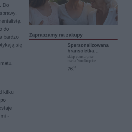
. Do
 sprawy.
entalistę,
o do
Zapraszamy na zakupy
ma bardzo
tykają się
Spersonalizowana
bransoletka
sznurkowa - Różowa -
sklep yoursurprise
marka YourSurprise
Złote kółko
ematu.
00
76
,
 kilku
 po
staje
mi -