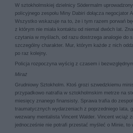
W sztokholmskiej dzielnicy Södermalm uprowadzony z
policyjnego zespołu Miny Dabiri dołącza negocjator
Wszystko wskazuje na to, że i tym razem porwań będz
z którym nie miała kontaktu od niemal dwóch lat. Zn
czytania w myślach, od razu dostrzega analogie do s
szczególny charakter. Mur, którym każde z nich oddz
po raz kolejny.
Policja rozpoczyna wyścig z czasem i bezwzględnym
Miraż
Grudniowy Sztokholm. Ktoś grozi szwedzkiemu minis
przypadkowo natrafia w sztokholmskim metrze na ster
miesięcy znanego finansisty. Sprawa trafia do zespoł
traumatycznych wydarzeniach z poprzedniego lata, g
wezwany mentalista Vincent Walder. Vincent wciąż 
jednocześnie nie potrafi przestać myśleć o Minie, t