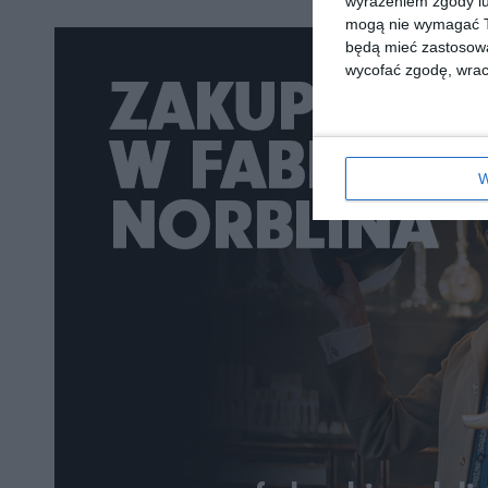
wyrażeniem zgody lu
mogą nie wymagać Tw
będą mieć zastosowa
wycofać zgodę, wraca
W