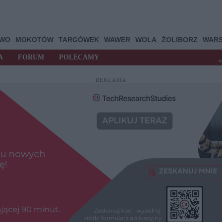
OWO
MOKOTÓW
TARGÓWEK
WAWER
WOLA
ŻOLIBORZ
WAR
A
FORUM
POLECAMY
t
REKLAMA