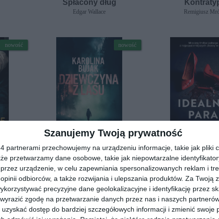
Spłacony dług
Kontraty
Edgar Wallace
Remigiusz Mr
nowość
nowość
Szanujemy Twoją prywatność
[ książka, audiobook, e-book ]
[ książka, audiobook, e
 partnerami przechowujemy na urządzeniu informacje, takie jak pliki c
Dziewczyna z lasu
Idealna pa
kże przetwarzamy dane osobowe, takie jak niepowtarzalne identyfikato
Karolina Bujak
Marcel Moss
przez urządzenie, w celu zapewniania spersonalizowanych reklam i tre
 opinii odbiorców, a także rozwijania i ulepszania produktów.
Za Twoją z
orzystywać precyzyjne dane geolokalizacyjne i identyfikację przez s
diobooka?
Skorzystaj z wyszukiwarki
 wyrazić zgodę na przetwarzanie danych przez nas i naszych partneró
uzyskać dostęp do bardziej szczegółowych informacji i zmienić swoje 