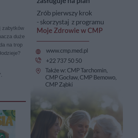
j zabytków
znacza duże
da na trop
łodzieje?
.