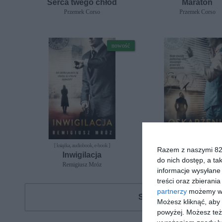
Serca twego chłód
Maraton
Przemek Corso
Przemek Corso
nowość
[ książka, audiobook, e-book ]
[ książka ]
Razem z naszymi 824
Inwigilacja
Oskarżenie
do nich dostęp, a ta
Remigiusz Mróz
Remigiusz Mróz
informacje wysyłane 
treści oraz zbierania
partnerzy
możemy wyk
Szukasz książki, au
Możesz kliknąć, aby
powyżej. Możesz też 