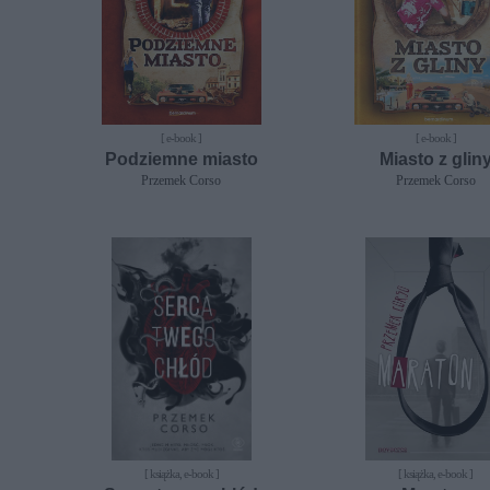
[ e-book ]
[ e-book ]
Podziemne miasto
Miasto z glin
Przemek Corso
Przemek Corso
[ książka, e-book ]
[ książka, e-book ]