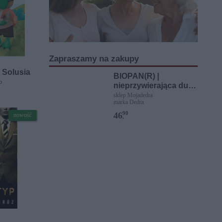
Zapraszamy na zakupy
 Solusia
BIOPAN(R) |
o
nieprzywierająca duża
owalna forma
sklep Mojadedra
marka Dedra
rozkładana | 34 cm
90
46
nowość
,