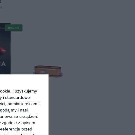
p
óz
nowość
-book ]
ookie, i uzyskujemy
ra
ry i standardowe
ści, pomiaru reklam i
godą my i nasi
kanowanie urządzeń.
w zgodnie z opisem
preferencje przed