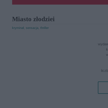
Miasto złodziei
kryminał, sensacja, thriller
wydaw
k
w
licz