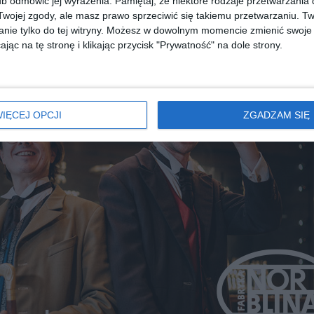
b odmówić jej wyrażenia.
Pamiętaj, że niektóre rodzaje przetwarzani
REKLAMA
ojej zgody, ale masz prawo sprzeciwić się takiemu przetwarzaniu. Tw
nie tylko do tej witryny. Możesz w dowolnym momencie zmienić swoje 
jąc na tę stronę i klikając przycisk "Prywatność" na dole strony.
IĘCEJ OPCJI
ZGADZAM SIĘ