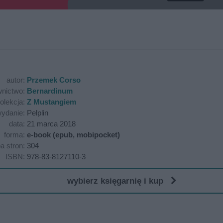
autor:
Przemek Corso
nictwo:
Bernardinum
olekcja:
Z Mustangiem
ydanie:
Pelplin
data:
21 marca 2018
forma:
e-book (epub, mobipocket)
ba stron:
304
ISBN:
978-83-8127110-3
wybierz księgarnię i kup