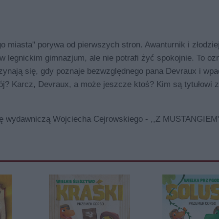
 miasta" porywa od pierwszych stron. Awanturnik i złodzie
i w legnickim gimnazjum, ale nie potrafi żyć spokojnie. To o
czynają się, gdy poznaje bezwzględnego pana Devraux i wpa
ój? Karcz, Devraux, a może jeszcze ktoś? Kim są tytułowi z
erię wydawniczą Wojciecha Cejrowskiego - ,,Z MUSTANGIEM"