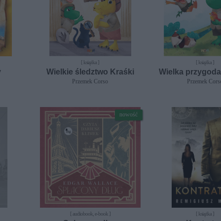
[ książka ]
[ książka ]
y
Wielkie śledztwo Kraśki
Wielka przygoda
Przemek Corso
Przemek Cors
nowość
[ audiobook, e-book ]
[ książka ]