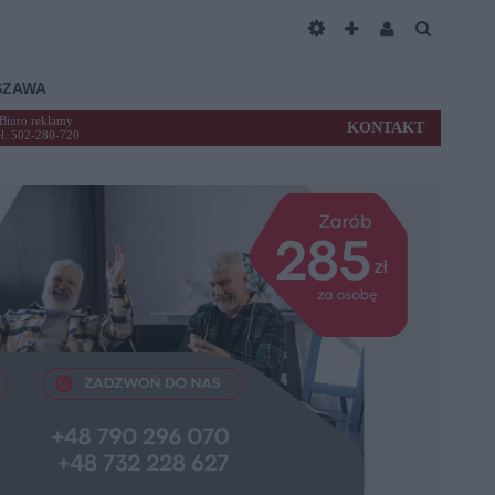
SZAWA
Biuro reklamy
KONTAKT
el. 502-280-720