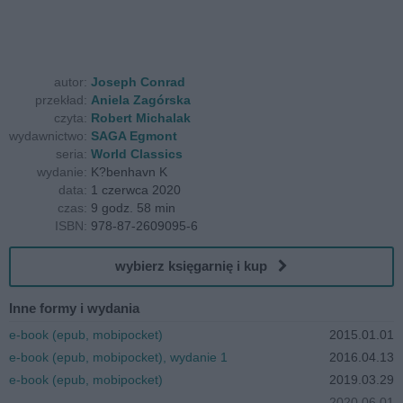
autor:
Joseph Conrad
przekład:
Aniela Zagórska
czyta:
Robert Michalak
wydawnictwo:
SAGA Egmont
seria:
World Classics
wydanie:
K?benhavn K
data:
1 czerwca 2020
czas:
9 godz. 58 min
ISBN:
978-87-2609095-6
wybierz księgarnię i kup
Inne formy i wydania
e-book (epub, mobipocket)
2015.01.01
e-book (epub, mobipocket), wydanie 1
2016.04.13
e-book (epub, mobipocket)
2019.03.29
2020.06.01