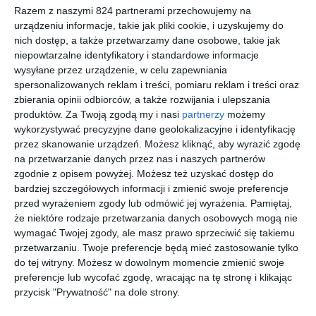
psychiki człowieka, sytuują Conrada wśród pierwszych
Razem z naszymi 824 partnerami przechowujemy na
modernistów literatury angielskiej.
urządzeniu informacje, takie jak pliki cookie, i uzyskujemy do
nich dostęp, a także przetwarzamy dane osobowe, takie jak
niepowtarzalne identyfikatory i standardowe informacje
wysyłane przez urządzenie, w celu zapewniania
Na sąsiedniej półce
spersonalizowanych reklam i treści, pomiaru reklam i treści oraz
zbierania opinii odbiorców, a także rozwijania i ulepszania
produktów.
Za Twoją zgodą my i nasi
partnerzy
możemy
wykorzystywać precyzyjne dane geolokalizacyjne i identyfikację
przez skanowanie urządzeń. Możesz kliknąć, aby wyrazić zgodę
na przetwarzanie danych przez nas i naszych partnerów
[ audiobook, e-book
[ audiobook, e-book
[ audiobook, e-book
[ audiobook, e-book
zgodnie z opisem powyżej. Możesz też uzyskać dostęp do
]
]
]
]
Szaleństw
Jądro
Tajny
Młodość
bardziej szczegółowych informacji i zmienić swoje preferencje
o
ciemności
Agent
Joseph Conrad
przed wyrażeniem zgody lub odmówić jej wyrażenia.
Pamiętaj,
Almayera
Joseph Conrad
Joseph Conrad
Joseph Conrad
że niektóre rodzaje przetwarzania danych osobowych mogą nie
wymagać Twojej zgody, ale masz prawo sprzeciwić się takiemu
przetwarzaniu. Twoje preferencje będą mieć zastosowanie tylko
do tej witryny. Możesz w dowolnym momencie zmienić swoje
preferencje lub wycofać zgodę, wracając na tę stronę i klikając
przycisk "Prywatność" na dole strony.
[ e-book ]
[ e-book ]
[ e-book ]
[ e-book ]