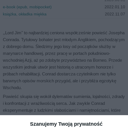
e-book (epub, mobipocket)
2022.01.10
książka, okładka miękka
2022.11.07
,,Lord Jim" to najbardziej ceniona współcześnie powieść Josepha
Conrada. Tytułowy bohater jest młodym Anglikiem, pochodzącym
z dobrego domu. Śledzimy jego losy od początków służby w
marynarce handlowej, przez pracę w portach południowo-
wschodniej Azji, aż po zdobyte przywództwo na Borneo. Przede
wszystkim jednak utwór jest historią o utraconym honorze i
próbach rehabilitacji. Conrad dostarcza czytelnikom nie tylko
barwnych opisów morskich przygód, ale i przybliża egzotykę
Wschodu.
Powieść skupia się wokół dylematów sumienia, lojalności, zdrady
i konfrontacji z wrażliwością serca. Jak zwykle Conrad
eksperymentuje z ludzkimi słabościami i namiętnościami, które
wystawiają etykę bohaterów na próbę. Nowatorskie środki użyte
Szanujemy Twoją prywatność
przez autora do przedstawienia problematyki moralności i