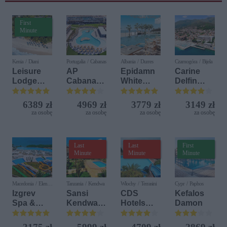
First
Minute
Kenia / Diani
Portugalia / Cabanas
Albania / Durres
Czarnogóra / Bijela
Leisure
AP
Epidamn
Carine
Lodge
Cabanas
White
Delfin
Beach &
Beach &
Sensation
Bijela (ex.
Golf
Nature
Iberostar
6389 zł
4969 zł
3779 zł
3149 zł
Resort by
Bijela
za osobę
za osobę
za osobę
za osobę
Diamonds
Delfin)
Last
Last
First
Minute
Minute
Minute
Macedonia / Elen
Tanzania / Kendwa
Włochy / Terrasini
Cypr / Paphos
Kamen
Izgrev
Sansi
CDS
Kefalos
Spa &
Kendwa
Hotels
Damon
Aquapark
Beach
Terrasini
Resort
(ex. Citta