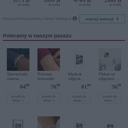
3175 zł
5999 zł
4709 zł
2869 zł
del Mare)
za osobę
za osobę
za osobę
za osobę

więcej wakacji
Powyższe treści pochodzą z serwisu Wakacje.pl.
Polecamy w naszym pasażu
Spersonaliz
Różowa
Wydruk
Plakat ze
owana
bransoletka
zdjęcia
zdjęciem 30
bransoletka
sznurkowa
plakatu - 50
x 30 cm
00
00
00
00
84
76
81
56
z
dla dzieci -
x 70 cm
,
,
,
,
kamieniami
Spersonaliz
szlachetnym
owana -
przejdź do
przejdź do
przejdź do
przejdź do
sklepu
sklepu
sklepu
sklepu
i - Szary - M
Srebrne
- 6 mm
serce