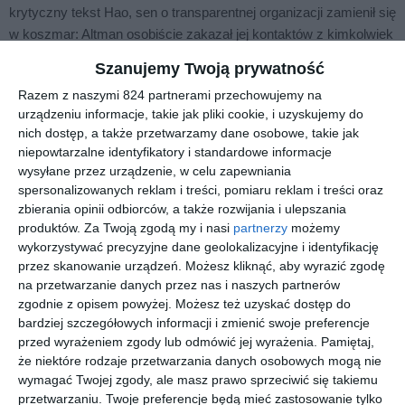
krytyczny tekst Hao, sen o transparentnej organizacji zamienił się
w koszmar: Altman osobiście zakazał jej kontaktów z kimkolwiek
z OpenAI. Drzwi do rozwijającego się imperium zatrzasnęły się
Szanujemy Twoją prywatność
przed nią z hukiem.
Razem z naszymi 824 partnerami przechowujemy na
Od tej chwili Hao działała samotnie i właśnie wtedy jej
urządzeniu informacje, takie jak pliki cookie, i uzyskujemy do
dziennikarskie śledztwo nabrało tempa. Dzięki pieczołowicie
nich dostęp, a także przetwarzamy dane osobowe, takie jak
budowanym relacjom z osobami z najbliższego otoczenia
niepowtarzalne identyfikatory i standardowe informacje
Altmana Hao odsłania kulisy sukcesu ChatGPT: niewidzialną
wysyłane przez urządzenie, w celu zapewniania
spersonalizowanych reklam i treści, pomiaru reklam i treści oraz
pracę tysięcy nisko opłacanych ludzi z Globalnego Południa,
zbierania opinii odbiorców, a także rozwijania i ulepszania
niepohamowany głód mocy obliczeniowej, pożerające
produktów.
Za Twoją zgodą my i nasi
partnerzy
możemy
środowisko centra danych i gigantyczne zbiory danych
wykorzystywać precyzyjne dane geolokalizacyjne i identyfikację
gromadzone bez refleksji nad ich kosztami.
przez skanowanie urządzeń. Możesz kliknąć, aby wyrazić zgodę
na przetwarzanie danych przez nas i naszych partnerów
Ta książka to nie tylko dramatyczna historia wzlotów i upadków
zgodnie z opisem powyżej. Możesz też uzyskać dostęp do
Sama Altmana. To porywający, bezkompromisowy reportaż,
bardziej szczegółowych informacji i zmienić swoje preferencje
który odsłania ciemną stronę OpenAI - projektu, który w wizji
przed wyrażeniem zgody lub odmówić jej wyrażenia.
Pamiętaj,
Altmana miał być dla ludzkości zbawieniem, a coraz wyraźniej
że niektóre rodzaje przetwarzania danych osobowych mogą nie
staje się jej koszmarem.
wymagać Twojej zgody, ale masz prawo sprzeciwić się takiemu
przetwarzaniu. Twoje preferencje będą mieć zastosowanie tylko
Karen Hao
jest nagradzaną dziennikarką zajmującą się wpływem