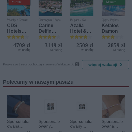
Minute
Minute
Włochy / Terrasini
Czarnogóra / Bijela
Bułgaria / Św.
Cypr / Paphos
Konstantyn i Elena
CDS
Carine
Azalia
Kefalos
Hotels
Delfin
Hotel &
Damon
Terrasini
Bijela (ex.
Spa
(ex. Citta
Iberostar
4709 zł
3149 zł
2509 zł
2859 zł
del Mare)
Bijela
za osobę
za osobę
za osobę
za osobę
Delfin)

więcej wakacji
Powyższe treści pochodzą z serwisu Wakacje.pl.
Polecamy w naszym pasażu
Spersonaliz
Spersonaliz
Spersonaliz
Spersonaliz
owana
owany
owany
owana
bransoletka
plakat - 40 x
plakat - 30 x
bransoletka