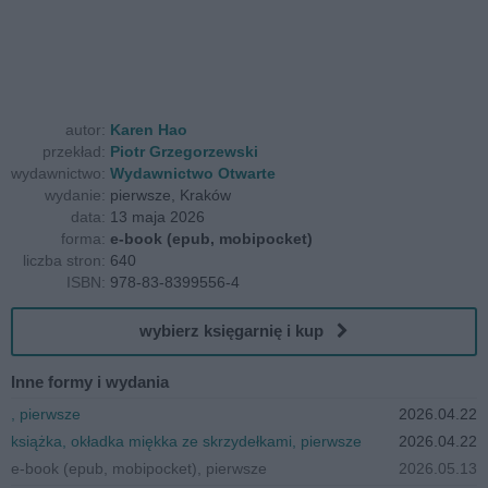
autor:
Karen Hao
przekład:
Piotr Grzegorzewski
wydawnictwo:
Wydawnictwo Otwarte
wydanie:
pierwsze, Kraków
data:
13 maja 2026
forma:
e-book (epub, mobipocket)
liczba stron:
640
ISBN:
978-83-8399556-4
wybierz księgarnię i kup
Inne formy i wydania
, pierwsze
2026.04.22
książka, okładka miękka ze skrzydełkami, pierwsze
2026.04.22
e-book (epub, mobipocket), pierwsze
2026.05.13