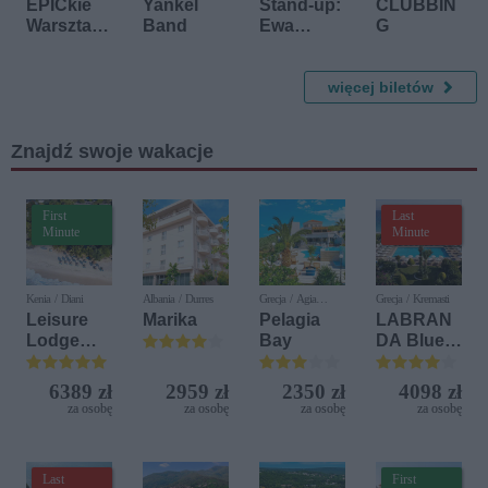
EPICkie
Yankel
Stand-up:
CLUBBIN
Warsztaty
Band
Ewa
G
Improwiza
Błachnio
cyjne
więcej biletów
Znajdź swoje wakacje
First
Last
Minute
Minute
Kenia / Diani
Albania / Durres
Grecja / Agia
Grecja / Kremasti
Pelagia
Leisure
Marika
Pelagia
LABRAN
Lodge
Bay
DA Blue
Beach &
Bay
Golf
Resort
6389 zł
2959 zł
2350 zł
4098 zł
Resort by
za osobę
za osobę
za osobę
za osobę
Diamonds
Last
First