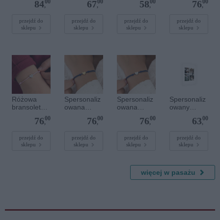
00
00
00
00
84
67
58
76
z
40 cm
20 cm
sznurkowa -
,
,
,
,
kamieniami
Różowa -
szlachetnym
Złote kółko
przejdź do
przejdź do
przejdź do
przejdź do
sklepu
sklepu
sklepu
sklepu
i - Szary - M
- 6 mm
Różowa
Spersonaliz
Spersonaliz
Spersonaliz
bransoletka
owana
owana
owany
sznurkowa
bransoletka
bransoletka
plakat - 30 x
00
00
00
00
76
76
76
63
dla dzieci -
sznurkowa -
sznurkowa -
40 cm
,
,
,
,
Spersonaliz
Niebieska -
Niebieska -
owana -
Złote serce
Srebrne
przejdź do
przejdź do
przejdź do
przejdź do
sklepu
sklepu
sklepu
sklepu
Srebrne
serce
serce
więcej w pasażu