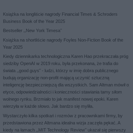
Książka na longliście nagrody Financial Times & Schroders
Business Book of the Year 2025
Bestseller ,,New York Timesa"
Książka na shortliście nagrody Foyles Non-Fiction Book of the
Year 2025
Kiedy dziennikarka technologiczna Karen Hao przekraczała próg
siedziby OpenAI w 2019 roku, była przekonana, że trafia do
świata ,,good guys" - ludzi, którzy w imię dobra publicznego
budują organizację non-profit mającą uczynić sztuczną
inteligencję bezpieczniejszą dla wszystkich. Sam Altman mówił o
etyce, odpowiedzialności i konieczności stawiania tamy siłom
wolnego rynku. Brzmiało to jak manifest nowej epoki. Karen
wierzyła w każde słowo. Jak bardzo się myliła.
Wystarczyło kilka spotkań i rozmów z pracownikami firmy, by
przedstawiona przez Altmana idealna wizja zaczęła pękać. A
kiedy na łamach ,,MIT Technology Review" ukazał się pierwszy