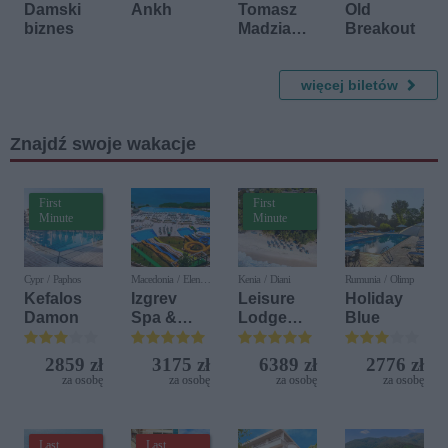
11 września 2026
4 października 2026
Damski
Ankh
Tomasz
Old
biznes
Madzia
Breakout
Guitar
Experienc
e
więcej biletów
Znajdź swoje wakacje
First
First
Minute
Minute
Cypr / Paphos
Macedonia / Elen
Kenia / Diani
Rumunia / Olimp
Kamen
Kefalos
Izgrev
Leisure
Holiday
Damon
Spa &
Lodge
Blue
Aquapark
Beach &
Golf
2859 zł
3175 zł
6389 zł
2776 zł
Resort by
za osobę
za osobę
za osobę
za osobę
Diamonds
Last
Last