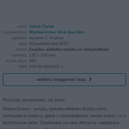
autor:
Jakub Ćwiek
wydawnictwo:
Wydawnictwo Sine Qua Non
wydanie:
wydanie 2, Kraków
data:
20 października 2023
forma:
książka, okładka miękka ze skrzydełkami
wymiary:
135 × 210 mm
liczba stron:
384
ISBN:
978-83-8330457-1
wybierz księgarnię i kup
Przyznaj, spodziewasz się baśni
Miasto Grimm - ponura, spowita obłokami tłustej czerni
metropolia to miejsce, gdzie o sprawiedliwość równie trudno, co o
bezchmurne niebo. Zbudowane na ciele olbrzyma, napędzane