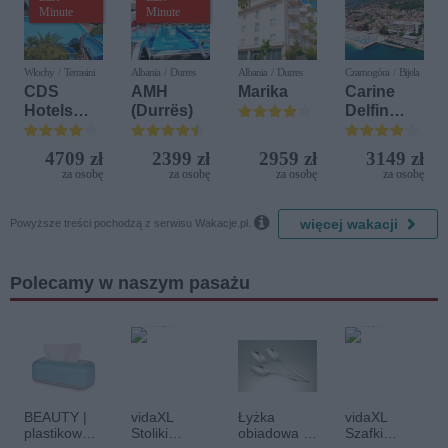
Minute
Minute
Włochy / Terrasini
Albania / Durres
Albania / Durres
Czarnogóra / Bijela
CDS
AMH
Marika
Carine
Hotels
(Durrës)
Delfin
Terrasini
Bijela (ex.
(ex. Citta
Iberostar
4709 zł
2399 zł
2959 zł
3149 zł
del Mare)
Bijela
za osobę
za osobę
za osobę
za osobę
Delfin)

więcej wakacji
Powyższe treści pochodzą z serwisu Wakacje.pl.
Polecamy w naszym pasażu
BEAUTY |
vidaXL
Łyżka
vidaXL
plastikowe
Stoliki
obiadowa -
Szafki