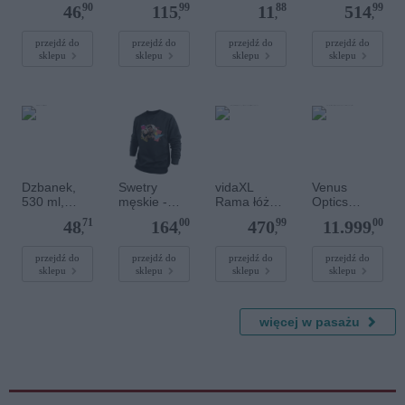
pudełko /
wsuwane
1810
wiszące,
90
99
88
99
46
115
11
514
pojemnik na
pod siebie,
FLORENCE
"Lyon", 2
,
,
,
,
chusteczki
3 szt.,
szt., czarne,
higieniczne
materiał
50x31x60
przejdź do
przejdź do
przejdź do
przejdź do
sklepu
sklepu
sklepu
sklepu
pastelowo
drewnopoch
cm
niebieskie
odny
Dzbanek,
Swetry
vidaXL
Venus
530 ml,
męskie -
Rama łóżka,
Optics
szary, Wikle
Czarny
miodowy
Laowa
71
00
99
00
48
164
470
11.999
brąz, 200 x
Periprobe
,
,
,
,
200 cm, lite
Cine 24 mm
drewno
T14 Macro
przejdź do
przejdź do
przejdź do
przejdź do
sklepu
sklepu
sklepu
sklepu
sosnowe
2:1 do Arri
PL
więcej w pasażu