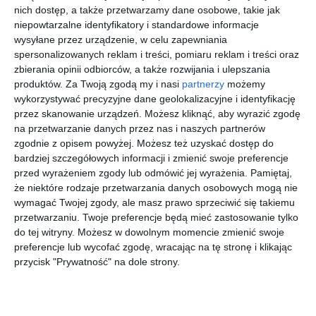
nich dostęp, a także przetwarzamy dane osobowe, takie jak
niepowtarzalne identyfikatory i standardowe informacje
[ książka, e-book ]
[ książka, e-book ]
[ książka, e-book ]
[ książka ]
Stróże.
To po
Kłamca.
Ciemność
wysyłane przez urządzenie, w celu zapewniania
Wydanie
diable
Zbiorowa
płonie.
spersonalizowanych reklam i treści, pomiaru reklam i treści oraz
zbiorcze
tricksteria
Wydanie II
Jakub Ćwiek
Jakub Ćwiek
Jakub Ćwiek
Jakub Ćwiek
zbierania opinii odbiorców, a także rozwijania i ulepszania
produktów.
Za Twoją zgodą my i nasi
partnerzy
możemy
wykorzystywać precyzyjne dane geolokalizacyjne i identyfikację
przez skanowanie urządzeń. Możesz kliknąć, aby wyrazić zgodę
na przetwarzanie danych przez nas i naszych partnerów
zgodnie z opisem powyżej. Możesz też uzyskać dostęp do
bardziej szczegółowych informacji i zmienić swoje preferencje
[ książka, e-book ]
[ książka, e-book ]
[ książka, e-book ]
[ książka, e-book ]
przed wyrażeniem zgody lub odmówić jej wyrażenia.
Pamiętaj,
Dreszcz 3.
Dreszcz 2.
Dreszcz
Panie
że niektóre rodzaje przetwarzania danych osobowych mogą nie
Permanen
Facet w
Czarowne
Jakub Ćwiek
wymagać Twojej zgody, ale masz prawo sprzeciwić się takiemu
tne
czerni
Jakub Ćwiek
Jakub Ćwiek
Jakub Ćwiek
przetwarzaniu. Twoje preferencje będą mieć zastosowanie tylko
wakacje
do tej witryny. Możesz w dowolnym momencie zmienić swoje
preferencje lub wycofać zgodę, wracając na tę stronę i klikając
przycisk "Prywatność" na dole strony.
[ książka, e-book ]
[ książka, e-book ]
[ książka, e-book ]
[ książka, e-book ]