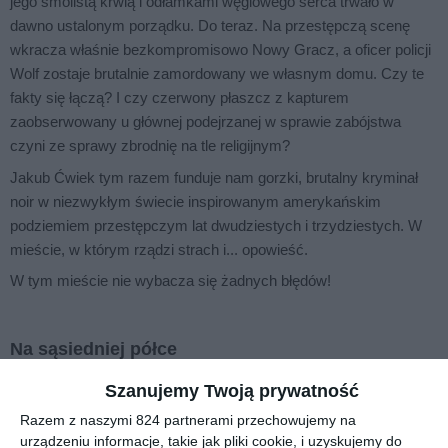
jego smolistą krwią i odłamkami węglowego serca trwało w
dawno ustalonym porządku. Do teraz. Na przestępczą scenę
wkracza właśnie bezkompromisowo Nowy Gracz, a oficer policji
Wolf zostaje brutalnie zamordowany we własnym domu. Czy te
fakty się łączą? I czy czerwony płaszcz z kapturem
zaobserwowany u głównej podejrzanej w sprawie zabójstwa
czyni ze sprawy zbrodnię na tle religijnym?
Jakub Ćwiek tym razem funduje nam gorzki, brutalny kryminał
noir w niezwykłym świecie inspirowanym amerykańskim
podziemiem przestępczym lat dwudziestych i trzydziestych. W
mieście, w którym rządzi strach i... opowieść.
W tym mieście nie wybacza się żadnych błędów!
Na sąsiedniej półce
Szanujemy Twoją prywatność
Razem z naszymi 824 partnerami przechowujemy na
urządzeniu informacje, takie jak pliki cookie, i uzyskujemy do