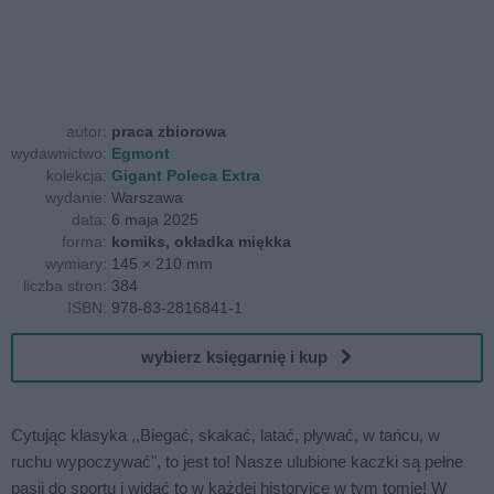
autor:
praca zbiorowa
wydawnictwo:
Egmont
kolekcja:
Gigant Poleca Extra
wydanie:
Warszawa
data:
6 maja 2025
forma:
komiks, okładka miękka
wymiary:
145 × 210 mm
liczba stron:
384
ISBN:
978-83-2816841-1
wybierz księgarnię i kup
Cytując klasyka ,,Biegać, skakać, latać, pływać, w tańcu, w
ruchu wypoczywać", to jest to! Nasze ulubione kaczki są pełne
pasji do sportu i widać to w każdej historyjce w tym tomie! W