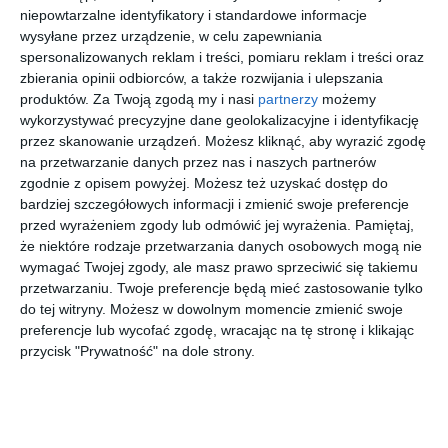
niepowtarzalne identyfikatory i standardowe informacje
wia
wysyłane przez urządzenie, w celu zapewniania
[ komiks ]
[ komiks ]
[ komiks ]
[ komiks ]
spersonalizowanych reklam i treści, pomiaru reklam i treści oraz
Gigant
Gigant
Gigant
Gigant
zbierania opinii odbiorców, a także rozwijania i ulepszania
Poleca
Poleca
Poleca
Poleca
produktów.
Za Twoją zgodą my i nasi
partnerzy
możemy
Extra.
Extra.
Extra.
Extra.
praca zbiorowa
praca zbiorowa
praca zbiorowa
praca zbiorowa
wykorzystywać precyzyjne dane geolokalizacyjne i identyfikację
Tom
Dookoła
Agenci i
Kuchnia
1/2026.
świata.
Detektywi
kaczogro
przez skanowanie urządzeń. Możesz kliknąć, aby wyrazić zgodę
Doubledu
Ameryka
IX.
dzka. Tom
na przetwarzanie danych przez nas i naszych partnerów
ck
Północna.
Tajemnice
6/2025
zgodnie z opisem powyżej. Możesz też uzyskać dostęp do
Tom
starej willi.
bardziej szczegółowych informacji i zmienić swoje preferencje
8/2025
Tom
przed wyrażeniem zgody lub odmówić jej wyrażenia.
Pamiętaj,
7/2025
że niektóre rodzaje przetwarzania danych osobowych mogą nie
[ komiks ]
[ komiks ]
[ komiks ]
[ komiks ]
Gigant
Gigant
Gigant
Gigant
wymagać Twojej zgody, ale masz prawo sprzeciwić się takiemu
Poleca
Poleca
Poleca
Poleca
przetwarzaniu. Twoje preferencje będą mieć zastosowanie tylko
Extra.
Extra. To
Extra.
Extra.
praca zbiorowa
praca zbiorowa
praca zbiorowa
praca zbiorowa
do tej witryny. Możesz w dowolnym momencie zmienić swoje
Dookoła
właśnie
Agenci i
Miecz z
preferencje lub wycofać zgodę, wracając na tę stronę i klikając
świata.
Donald!
Detektywi
lodu. Tom
przycisk "Prywatność" na dole strony.
Europa.
Tom
VIII.
1/2025
Szukasz książki, audiobooka?
Skorzystaj z wyszukiwarki
Tom
4/2025
Śledztwo
5/2025
pełną
parą. Tom
REKLAMA
2/2025