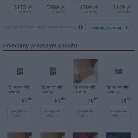
Resort
(ex. Citta
Iberostar
3175 zł
5999 zł
4709 zł
3149 zł
del Mare)
Bijela
za osobę
za osobę
za osobę
za osobę
Delfin)

więcej wakacji
Powyższe treści pochodzą z serwisu Wakacje.pl.
Polecamy w naszym pasażu
Spersonaliz
Spersonaliz
Spersonaliz
Spersonaliz
owany
owany
owana
owany
plakat - 40 x
plakat - 30 x
bransoletka
plakat - 30 x
00
00
00
00
67
63
76
58
40 cm
40 cm
sznurkowa -
20 cm
,
,
,
,
Różowa -
Srebrne
przejdź do
przejdź do
przejdź do
przejdź do
sklepu
sklepu
sklepu
sklepu
kółko