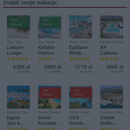
Znajdź swoje wakacje
First
First
Minute
Minute
Kenia / Diani
Cypr / Paphos
Albania / Durres
Portugalia / Cabanas
Leisure
Kefalos
Epidamn
AP
Lodge
Damon
White
Cabanas
Beach &
Sensation
Beach &
Golf
Nature
6389 zł
2869 zł
3779 zł
4969 zł
Resort by
za osobę
za osobę
za osobę
za osobę
Diamonds
Last
Last
Minute
Minute
Macedonia / Elen
Tanzania / Kendwa
Włochy / Terrasini
Czarnogóra / Bijela
Kamen
Izgrev
Sansi
CDS
Carine
Spa &
Kendwa
Hotels
Delfin
Aquapark
Beach
Terrasini
Bijela (ex.