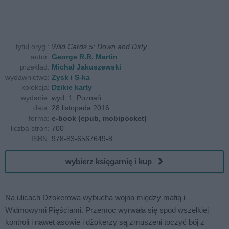
tytuł oryg.:
Wild Cards 5: Down and Dirty
autor:
George R.R. Martin
przekład:
Michał Jakuszewski
wydawnictwo:
Zysk i S-ka
kolekcja:
Dzikie karty
wydanie:
wyd. 1, Poznań
data:
28 listopada 2016
forma:
e-book (epub, mobipocket)
liczba stron:
700
ISBN:
978-83-6567649-8
wybierz księgarnię i kup
Na ulicach Dżokerowa wybucha wojna między mafią i
Widmowymi Pięściami. Przemoc wyrwała się spod wszelkiej
kontroli i nawet asowie i dżokerzy są zmuszeni toczyć bój z