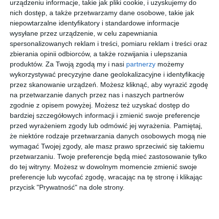
urządzeniu informacje, takie jak pliki cookie, i uzyskujemy do
nich dostęp, a także przetwarzamy dane osobowe, takie jak
niepowtarzalne identyfikatory i standardowe informacje
wysyłane przez urządzenie, w celu zapewniania
[ książka, e-book ]
[ książka, e-book ]
[ e-book ]
[ e-book ]
Tasowani
Ręka
Ukryty As
Wyprawa
spersonalizowanych reklam i treści, pomiaru reklam i treści oraz
e w
umarlaka
(Dzikie
asów
zbierania opinii odbiorców, a także rozwijania i ulepszania
Dżokerow
Karty 6)
George R.R.
George R.R.
George R.R.
George R.R.
produktów.
Za Twoją zgodą my i nasi
partnerzy
możemy
Martin
Martin, Jos.
Martin
Martin
ie
wykorzystywać precyzyjne dane geolokalizacyjne i identyfikację
Miller
przez skanowanie urządzeń. Możesz kliknąć, aby wyrazić zgodę
na przetwarzanie danych przez nas i naszych partnerów
zgodnie z opisem powyżej. Możesz też uzyskać dostęp do
nowość
bardziej szczegółowych informacji i zmienić swoje preferencje
przed wyrażeniem zgody lub odmówić jej wyrażenia.
Pamiętaj,
że niektóre rodzaje przetwarzania danych osobowych mogą nie
[ książka, e-book ]
[ książka, e-book ]
[ książka, e-book ]
[ książka ]
wymagać Twojej zgody, ale masz prawo sprzeciwić się takiemu
Szalejący
Wieża
Dzikie
PAKIET
przetwarzaniu. Twoje preferencje będą mieć zastosowanie tylko
dżokerzy
asów
karty tom
Panowani
do tej witryny. Możesz w dowolnym momencie zmienić swoje
1
e smoka +
George R.R.
George R.R.
George R.R.
George R.R.
preferencje lub wycofać zgodę, wracając na tę stronę i klikając
Martin
Martin
Martin
Martin
Ogień i
przycisk "Prywatność" na dole strony.
krew T1/2
TW.OPR