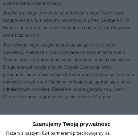
siłami świata przestępczego...
Brudne gry
, piąty tom cyklu superbohaterskiego
Dzikie kart
y,
rozgrywa się w tym samym, stworzonym przez George'a R. R.
Martina uniwersum, w czasie wydarzeń opisanych w
Wyprawie
asów
i tuż po nich.
Trzy główne wątki książki tworzą splatające się ze sobą
opowieści. Pierwsza z nich opowiada o kryzysie tożsamości
Żółwia, który zwątpił w sens swej superbohaterskiej działalności.
Druga stanowi relację z życia Croyda Crensona, który
przechodzi przez dwie kolejne transformacje. Wreszcie trzecia to
opowieść o wysiłkach Tachiona, próbującego uporać się z nowo
odnalezionym wnukiem Blaise'em, wojną gangów na ulicach
Dżokerowa oraz zagrożeniem, jakie stwarza Crenson.
Na sąsiedniej półce
Szanujemy Twoją prywatność
Razem z naszymi 824 partnerami przechowujemy na