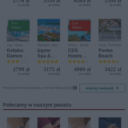
2776 zł
3539 zł
6389 zł
2399 zł
Resort by
za osobę
za osobę
za osobę
za osobę
Diamonds
First
Last
Minute
Minute
Cypr / Paphos
Macedonia / Elen
Włochy / Terrasini
Grecja / Nea Potidea
Kamen
Kefalos
Izgrev
CDS
Portes
Damon
Spa &
Hotels
Beach
Aquapark
Terrasini
(ex. Citta
2799 zł
3175 zł
4909 zł
3422 zł
del Mare)
za osobę
za osobę
za osobę
za osobę

więcej wakacji
Powyższe treści pochodzą z serwisu Wakacje.pl.
Polecamy w naszym pasażu