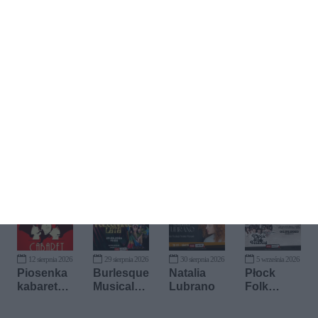
Kup bilet
12 sierpnia 2026
29 sierpnia 2026
30 sierpnia 2026
5 września 2026
Piosenka
Burlesque
Natalia
Płock
kabaretow
Musical
Lubrano
Folk
a
Show
Festival -
Górale na