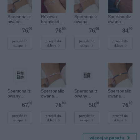
Spersonaliz
Różowa
Spersonaliz
Spersonaliz
owana
bransoletka
owana
owana
bransoletka
sznurkowa
bransoletka
bransoletka
00
00
00
00
76
76
76
84
sznurkowa -
dla dzieci -
sznurkowa -
z
,
,
,
,
Niebieska -
Spersonaliz
Różowa -
kamieniami
Srebrne
owana -
Złote kółko
szlachetnym
przejdź do
przejdź do
przejdź do
przejdź do
sklepu
sklepu
sklepu
sklepu
serce
Srebrne
i - Szary - M
serce
- 6 mm
Spersonaliz
Spersonaliz
Spersonaliz
Spersonaliz
owany
owana
owany
owana
plakat - 40 x
bransoletka
plakat - 30 x
bransoletka
00
00
00
00
67
76
58
76
40 cm
sznurkowa -
20 cm
sznurkowa -
,
,
,
,
Różowa -
Niebieska -
Srebrne
Złote serce
przejdź do
przejdź do
przejdź do
przejdź do
sklepu
sklepu
sklepu
sklepu
kółko
więcej w pasażu