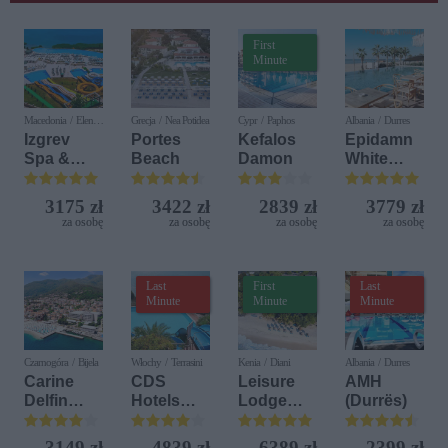
First
Minute
Macedonia / Elen
Grecja / Nea Potidea
Cypr / Paphos
Albania / Durres
Kamen
Izgrev
Portes
Kefalos
Epidamn
Spa &
Beach
Damon
White
Aquapark
Sensation
3175 zł
3422 zł
2839 zł
3779 zł
za osobę
za osobę
za osobę
za osobę
Last
First
Last
Minute
Minute
Minute
Czarnogóra / Bijela
Włochy / Terrasini
Kenia / Diani
Albania / Durres
Carine
CDS
Leisure
AMH
Delfin
Hotels
Lodge
(Durrës)
Bijela (ex.
Terrasini
Beach &
Iberostar
(ex. Citta
Golf
3149 zł
4839 zł
6389 zł
2399 zł