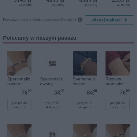
Bijela
del Mare)
Resort by
za osobę
za osobę
za osobę
za osobę
Delfin)
Diamonds

więcej wakacji
Powyższe treści pochodzą z serwisu Wakacje.pl.
Polecamy w naszym pasażu
Spersonaliz
Spersonaliz
Spersonaliz
Różowa
owana
owany
owana
bransoletka
bransoletka
plakat - 30 x
bransoletka
sznurkowa
00
00
00
00
76
58
84
76
sznurkowa -
20 cm
z
dla dzieci -
,
,
,
,
Niebieska -
kamieniami
Spersonaliz
Złote serce
szlachetnym
owana -
przejdź do
przejdź do
przejdź do
przejdź do
sklepu
sklepu
sklepu
sklepu
i - Szary - M
Srebrne
- 6 mm
serce