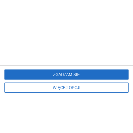
ZGADZAM SIĘ
REKLAMA
WIĘCEJ OPCJI