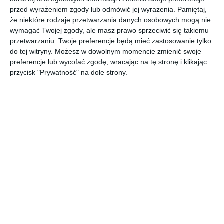
przed wyrażeniem zgody lub odmówić jej wyrażenia.
Pamiętaj,
że niektóre rodzaje przetwarzania danych osobowych mogą nie
wymagać Twojej zgody, ale masz prawo sprzeciwić się takiemu
przetwarzaniu. Twoje preferencje będą mieć zastosowanie tylko
do tej witryny. Możesz w dowolnym momencie zmienić swoje
preferencje lub wycofać zgodę, wracając na tę stronę i klikając
przycisk "Prywatność" na dole strony.
Najnowsze informacje na Tu Stolica
Czyste Wakacje 2026. 303
zatrzymanych i ponad 72 kg
narkotyków zabezpieczonych
wczoraj › kronika policyjna
Stołeczni policjanci podsumowali działania "Czyste
Wakacje 2026". W trakcie tygodniowej akcji zatrzymano
303 osoby, w tym 112 powiązanych z przestępczością
narkotykową, oraz zabezpieczono ponad 72 kilogramy
narkotyków.