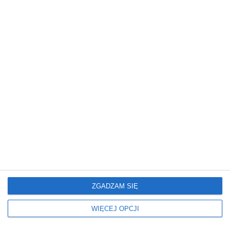
Spadających Gwiazd. Tegoroczna edycja rozpocznie
się obserwacją częściowego zaćmienia Słońca, a po
zmroku uczestnicy będą wspólnie wypatrywać
Perseidów. Wstęp na wydarzenie jest bezpłatny.
więcej
REKLAMA
ZGADZAM SIĘ
WIĘCEJ OPCJI
REKLAMA