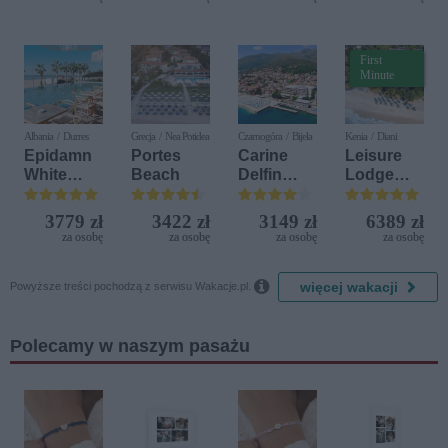
First
Minute
Albania / Durres
Grecja / Nea Potidea
Czarnogóra / Bijela
Kenia / Diani
Epidamn
Portes
Carine
Leisure
White
Beach
Delfin
Lodge
Sensation
Bijela (ex.
Beach &
Iberostar
Golf
3779 zł
3422 zł
3149 zł
6389 zł
Bijela
Resort by
za osobę
za osobę
za osobę
za osobę
Delfin)
Diamonds

więcej wakacji
Powyższe treści pochodzą z serwisu Wakacje.pl.
Polecamy w naszym pasażu