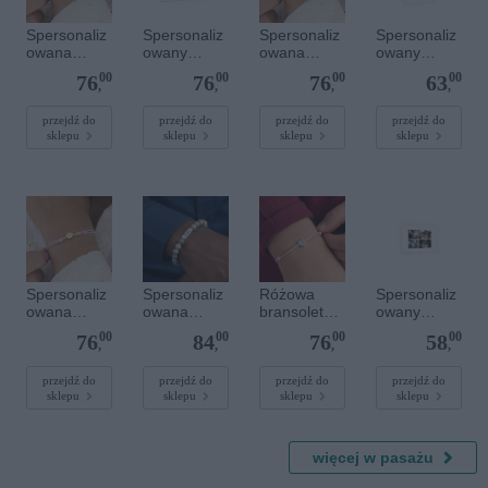
Spersonaliz
Spersonaliz
Spersonaliz
Spersonaliz
owana
owany
owana
owany
bransoletka
plakat - 60 x
bransoletka
plakat - 30 x
00
00
00
00
76
76
76
63
sznurkowa -
40 cm
sznurkowa -
40 cm
,
,
,
,
Niebieska -
Różowa -
Srebrne
Srebrne
przejdź do
przejdź do
przejdź do
przejdź do
sklepu
sklepu
sklepu
sklepu
serce
kółko
Spersonaliz
Spersonaliz
Różowa
Spersonaliz
owana
owana
bransoletka
owany
bransoletka
bransoletka
sznurkowa
plakat - 30 x
00
00
00
00
76
84
76
58
sznurkowa -
z
dla dzieci -
20 cm
,
,
,
,
Różowa -
kamieniami
Spersonaliz
Złote kółko
szlachetnym
owana -
przejdź do
przejdź do
przejdź do
przejdź do
sklepu
sklepu
sklepu
sklepu
i - Szary - M
Srebrne
- 6 mm
serce
więcej w pasażu