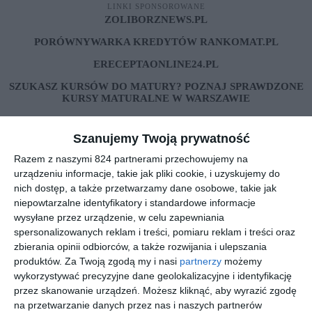
LINKI SPONSOROWANE
ZOLIBORZNEWS.PL
PORÓWNYWARKA KREDYTÓW RANKOMAT.PL
ERECEPTAONLINE24.PL
SZUKASZ KURSÓW DO MATURY? POZNAJ SPRAWDZONE
KURSY MATURALNE W WARSZAWIE
ADAPTIVEGRC
Szanujemy Twoją prywatność
REKLAMA
Razem z naszymi 824 partnerami przechowujemy na
urządzeniu informacje, takie jak pliki cookie, i uzyskujemy do
nich dostęp, a także przetwarzamy dane osobowe, takie jak
niepowtarzalne identyfikatory i standardowe informacje
wysyłane przez urządzenie, w celu zapewniania
spersonalizowanych reklam i treści, pomiaru reklam i treści oraz
zbierania opinii odbiorców, a także rozwijania i ulepszania
produktów.
Za Twoją zgodą my i nasi
partnerzy
możemy
wykorzystywać precyzyjne dane geolokalizacyjne i identyfikację
przez skanowanie urządzeń. Możesz kliknąć, aby wyrazić zgodę
na przetwarzanie danych przez nas i naszych partnerów