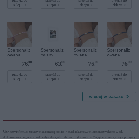
szlachetnym
owana -
przejdź do
przejdź do
przejdź do
przejdź do
sklepu
sklepu
sklepu
sklepu
i - Szary - M
Srebrne
- 6 mm
serce
Spersonaliz
Spersonaliz
Spersonaliz
Spersonaliz
owana
owany
owana
owana
bransoletka
plakat - 30 x
bransoletka
bransoletka
00
00
00
00
76
63
76
76
sznurkowa -
40 cm
sznurkowa -
sznurkowa -
,
,
,
,
Różowa -
Niebieska -
Niebieska -
Złote kółko
Srebrne
Złote serce
przejdź do
przejdź do
przejdź do
przejdź do
sklepu
sklepu
sklepu
sklepu
serce
więcej w pasażu
Używamy informacji zapisanych za pomocą cookies w celach reklamowych i statystycznych oraz w celu
dostosowania naszego serwisu do indywidualnych zachowań użytkowni­ków. Mogą też stosować je współpracujący