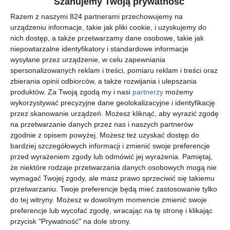
Szanujemy Twoją prywatność
Razem z naszymi 824 partnerami przechowujemy na
urządzeniu informacje, takie jak pliki cookie, i uzyskujemy do
[ komiks ]
[ książka ]
[ komiks ]
[ komiks ]
nich dostęp, a także przetwarzamy dane osobowe, takie jak
Wichrowe
Bierz go!
Opowieść
Dogman i
niepowtarzalne identyfikatory i standardowe informacje
Bzdurza.
Dogman.
o dwóch
Superkot.
wysyłane przez urządzenie, w celu zapewniania
Dogman.
Tom 2
kotach.
Dogman.
Dav Pilkey
Dav Pilkey
Dav Pilkey
Dav Pilkey
spersonalizowanych reklam i treści, pomiaru reklam i treści oraz
Tom 10
Dogman.
Tom 4
zbierania opinii odbiorców, a także rozwijania i ulepszania
Tom 3
produktów.
Za Twoją zgodą my i nasi
partnerzy
możemy
wykorzystywać precyzyjne dane geolokalizacyjne i identyfikację
przez skanowanie urządzeń. Możesz kliknąć, aby wyrazić zgodę
na przetwarzanie danych przez nas i naszych partnerów
zgodnie z opisem powyżej. Możesz też uzyskać dostęp do
[ książka ]
[ książka ]
[ komiks ]
[ komiks ]
bardziej szczegółowych informacji i zmienić swoje preferencje
Dogman
Dogman.
Komu bije
Aport z
śle całusy.
Tom 1
dzban.
oblężone
przed wyrażeniem zgody lub odmówić jej wyrażenia.
Pamiętaj,
Oficjalna
Dogman.
go miasta.
Dav Pilkey
Dav Pilkey
Dav Pilkey
Dav Pilkey
że niektóre rodzaje przetwarzania danych osobowych mogą nie
kolorowa
Tom 7
Dogman.
wymagać Twojej zgody, ale masz prawo sprzeciwić się takiemu
nka
Tom 8
przetwarzaniu. Twoje preferencje będą mieć zastosowanie tylko
do tej witryny. Możesz w dowolnym momencie zmienić swoje
preferencje lub wycofać zgodę, wracając na tę stronę i klikając
przycisk "Prywatność" na dole strony.