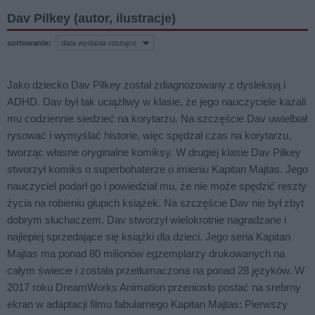
Dav Pilkey (autor, ilustracje)
sortowanie:
Jako dziecko Dav Pilkey został zdiagnozowany z dysleksją i
ADHD. Dav był tak uciążliwy w klasie, że jego nauczyciele kazali
mu codziennie siedzieć na korytarzu. Na szczęście Dav uwielbiał
rysować i wymyślać historie, więc spędzał czas na korytarzu,
tworząc własne oryginalne komiksy. W drugiej klasie Dav Pilkey
stworzył komiks o superbohaterze o imieniu Kapitan Majtas. Jego
nauczyciel podarł go i powiedział mu, że nie może spędzić reszty
życia na robieniu głupich książek. Na szczęście Dav nie był zbyt
dobrym słuchaczem. Dav stworzył wielokrotnie nagradzane i
najlepiej sprzedające się książki dla dzieci. Jego seria Kapitan
Majtas ma ponad 80 milionów egzemplarzy drukowanych na
całym świecie i została przetłumaczona na ponad 28 języków. W
2017 roku DreamWorks Animation przeniosło postać na srebrny
ekran w adaptacji filmu fabularnego Kapitan Majtas: Pierwszy