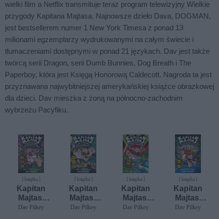
wielki film a Netflix transmituje teraz program telewizyjny Wielkie
przygody Kapitana Majtasa. Najnowsze dzieło Dava, DOGMAN,
jest bestsellerem numer 1 New York Timesa z ponad 13
milionami egzemplarzy wydrukowanymi na całym świecie i
tłumaczeniami dostępnymi w ponad 21 językach. Dav jest także
twórcą serii Dragon, serii Dumb Bunnies, Dog Breath i The
Paperboy, która jest Księgą Honorową Caldecott. Nagroda ta jest
przyznawana najwybitniejszej amerykańskiej książce obrazkowej
dla dzieci. Dav mieszka z żoną na północno-zachodnim
wybrzeżu Pacyfiku.
[ książka ]
[ książka ]
[ książka ]
[ książka ]
Kapitan
Kapitan
Kapitan
Kapitan
Majtas.
Majtas i
Majtas.
Majtas.
Wielka
szał
Kapitan
Kapitan
Dav Pilkey
Dav Pilkey
Dav Pilkey
Dav Pilkey
Bitwa z
Strasznej
Majtas i
Majtas i