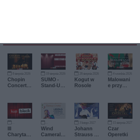
Kup bilet
8 sierpnia 2026
19 sierpnia 2026
28 sierpnia 2026
4 września 2026
Chopin
SUMO -
Kogut w
Malowani
Concert
Stand-Up
Rosole
e przy
By Candle
Mic Open
winie z
Glow
Lorami
Art
3 lutego 2027
15 sierpnia 2027
18 września 2026
9 października 2026
III
Wind
Johann
Czar
Charytaty
Cameral
Strauss -
Operetki