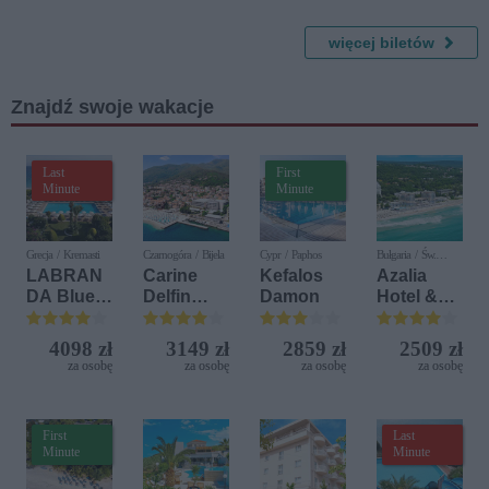
wny
Orchestra
Zemsta
Koncert
Nietoperz
Pamięci
a
więcej biletów
Jerzego
Adamskie
Znajdź swoje wakacje
go
Last
First
Minute
Minute
Grecja / Kremasti
Czarnogóra / Bijela
Cypr / Paphos
Bułgaria / Św.
Konstantyn i Elena
LABRAN
Carine
Kefalos
Azalia
DA Blue
Delfin
Damon
Hotel &
Bay
Bijela (ex.
Spa
Resort
Iberostar
4098 zł
3149 zł
2859 zł
2509 zł
Bijela
za osobę
za osobę
za osobę
za osobę
Delfin)
First
Last
Minute
Minute