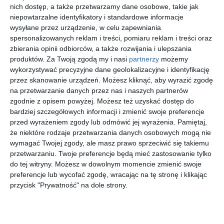
nich dostęp, a także przetwarzamy dane osobowe, takie jak
chcą zadbać o zdrowie swoich zębów w bezpieczny i
niepowtarzalne identyfikatory i standardowe informacje
skuteczny sposób. https://ortodonta.tychy.pl/
wysyłane przez urządzenie, w celu zapewniania
spersonalizowanych reklam i treści, pomiaru reklam i treści oraz
REKLAMA
zbierania opinii odbiorców, a także rozwijania i ulepszania
produktów.
Za Twoją zgodą my i nasi
partnerzy
możemy
wykorzystywać precyzyjne dane geolokalizacyjne i identyfikację
przez skanowanie urządzeń. Możesz kliknąć, aby wyrazić zgodę
na przetwarzanie danych przez nas i naszych partnerów
zgodnie z opisem powyżej. Możesz też uzyskać dostęp do
bardziej szczegółowych informacji i zmienić swoje preferencje
przed wyrażeniem zgody lub odmówić jej wyrażenia.
Pamiętaj,
że niektóre rodzaje przetwarzania danych osobowych mogą nie
wymagać Twojej zgody, ale masz prawo sprzeciwić się takiemu
przetwarzaniu. Twoje preferencje będą mieć zastosowanie tylko
do tej witryny. Możesz w dowolnym momencie zmienić swoje
preferencje lub wycofać zgodę, wracając na tę stronę i klikając
przycisk "Prywatność" na dole strony.
lanot