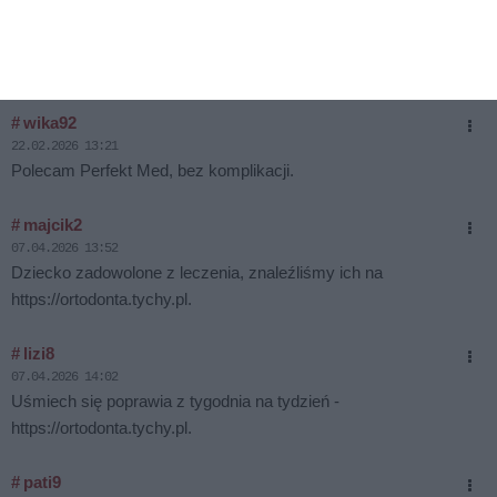
Naprawdę fajne podejście do pacjenta - bez spiny, wszystko
spokojnie tłumaczone. Umówiłem się przez
https://ortodonta.tychy.pl i nie żałuję.
# wika92
22.02.2026 13:21
Polecam Perfekt Med, bez komplikacji.
# majcik2
07.04.2026 13:52
Dziecko zadowolone z leczenia, znaleźliśmy ich na
https://ortodonta.tychy.pl.
# lizi8
07.04.2026 14:02
Uśmiech się poprawia z tygodnia na tydzień -
https://ortodonta.tychy.pl.
# pati9