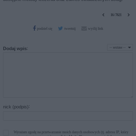
16 / 7621
podziel się
tweetnij
wyślij link
:
Dodaj wpis
:
nick (podpis)
Wyrażam zgodę
na przetwarzanie moich danych osobowych (tj. adresu IP, który