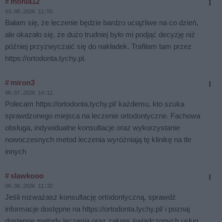
# monia12
03.06.2026 11:55
Bałam się, że leczenie będzie bardzo uciążliwe na co dzień,
ale okazało się, że dużo trudniej było mi podjąć decyzję niż
później przyzwyczaić się do nakładek. Trafiłam tam przez
https://ortodonta.tychy.pl.
# miron3
06.07.2026 14:11
Polecam https://ortodonta.tychy.pl/ każdemu, kto szuka
sprawdzonego miejsca na leczenie ortodontyczne. Fachowa
obsługa, indywidualne konsultacje oraz wykorzystanie
nowoczesnych metod leczenia wyróżniają tę klinikę na tle
innych
# slawkooo
06.08.2026 11:32
Jeśli rozważasz konsultację ortodontyczną, sprawdź
informacje dostępne na https://ortodonta.tychy.pl/ i poznaj
dostępne metody leczenia oraz zakres świadczonych usług.