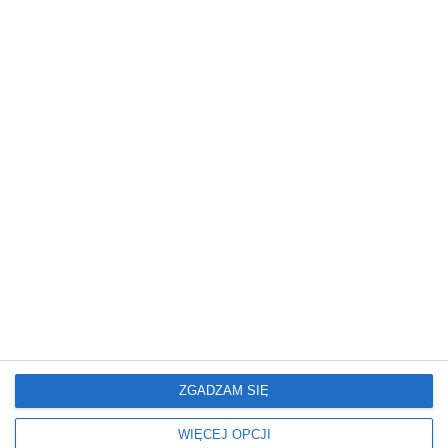
REKLAMA
ZGADZAM SIĘ
REKLAMA
WIĘCEJ OPCJI