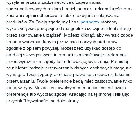
wysyłane przez urządzenie, w celu zapewniania
spersonalizowanych reklam i treści, pomiaru reklam i treści oraz
zbierania opinii odbiorców, a także rozwijania i ulepszania
produktów.
Za Twoją zgodą my i nasi
partnerzy
możemy
wykorzystywać precyzyjne dane geolokalizacyjne i identyfikację
przez skanowanie urządzeń. Możesz kliknąć, aby wyrazić zgodę
na przetwarzanie danych przez nas i naszych partnerów
zgodnie z opisem powyżej. Możesz też uzyskać dostęp do
bardziej szczegółowych informacji i zmienić swoje preferencje
przed wyrażeniem zgody lub odmówić jej wyrażenia.
Pamiętaj,
że niektóre rodzaje przetwarzania danych osobowych mogą nie
wymagać Twojej zgody, ale masz prawo sprzeciwić się takiemu
przetwarzaniu. Twoje preferencje będą mieć zastosowanie tylko
do tej witryny. Możesz w dowolnym momencie zmienić swoje
preferencje lub wycofać zgodę, wracając na tę stronę i klikając
przycisk "Prywatność" na dole strony.
źródło: bo.um.warszawa.pl
Przeczytaj cały artykuł:
Na terenie szpitala tak być nie może. Nadzieja w
czerwcowym głosowaniu