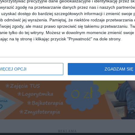
orzystywać precyzyjne dane geolokalizacyjne i identyfikację przez s
 wyrazić zgodę na przetwarzanie danych przez nas i naszych partneró
uzyskać dostęp do bardziej szczegółowych informacji i zmienić swoje 
rzeczytaj cały artykuł:
b odmówić jej wyrażenia.
Pamiętaj, że niektóre rodzaje przetwarzani
agrożony? NIK wskazuje na opóźnienia
ojej zgody, ale masz prawo sprzeciwić się takiemu przetwarzaniu. Tw
nie tylko do tej witryny. Możesz w dowolnym momencie zmienić swoje 
jąc na tę stronę i klikając przycisk "Prywatność" na dole strony.
REKLAMA
IĘCEJ OPCJI
ZGADZAM SIĘ
REKLAMA