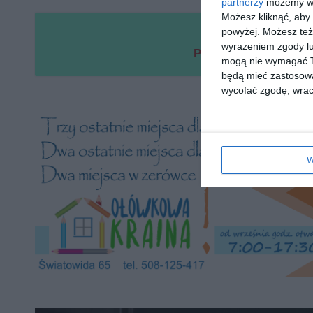
partnerzy
możemy wyk
Możesz kliknąć, aby
powyżej. Możesz też 
P
wyrażeniem zgody lu
Pałac Saski mocno z
mogą nie wymagać Tw
będą mieć zastosowa
wycofać zgodę, wraca
W