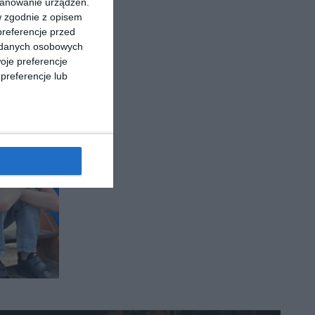
kanowanie urządzeń.
w zgodnie z opisem
preferencje przed
a danych osobowych
oje preferencje
preferencje lub