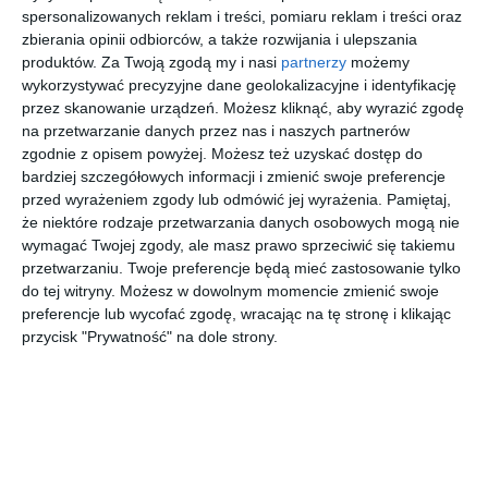
spersonalizowanych reklam i treści, pomiaru reklam i treści oraz
zbierania opinii odbiorców, a także rozwijania i ulepszania
produktów.
Za Twoją zgodą my i nasi
partnerzy
możemy
wykorzystywać precyzyjne dane geolokalizacyjne i identyfikację
przez skanowanie urządzeń. Możesz kliknąć, aby wyrazić zgodę
na przetwarzanie danych przez nas i naszych partnerów
zgodnie z opisem powyżej. Możesz też uzyskać dostęp do
bardziej szczegółowych informacji i zmienić swoje preferencje
przed wyrażeniem zgody lub odmówić jej wyrażenia.
Pamiętaj,
że niektóre rodzaje przetwarzania danych osobowych mogą nie
wymagać Twojej zgody, ale masz prawo sprzeciwić się takiemu
przetwarzaniu. Twoje preferencje będą mieć zastosowanie tylko
do tej witryny. Możesz w dowolnym momencie zmienić swoje
Przeczytaj cały artykuł:
preferencje lub wycofać zgodę, wracając na tę stronę i klikając
Pierwszy warszawski "chińczyk" idzie na emeryturę
przycisk "Prywatność" na dole strony.
REKLAMA