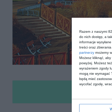
Razem z naszymi 824
do nich dostęp, a ta
informacje wysyłane 
treści oraz zbierania
partnerzy
możemy wyk
Możesz kliknąć, aby
powyżej. Możesz też 
wyrażeniem zgody lu
źró
mogą nie wymagać Tw
będą mieć zastosowa
wycofać zgodę, wraca
P
Mieszkańcy chc
W