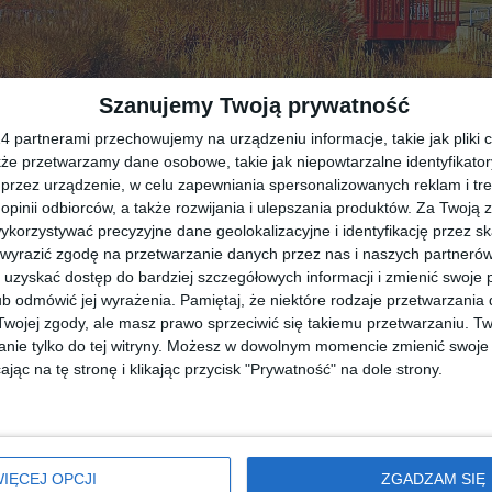
Szanujemy Twoją prywatność
 partnerami przechowujemy na urządzeniu informacje, takie jak pliki c
kże przetwarzamy dane osobowe, takie jak niepowtarzalne identyfikato
przez urządzenie, w celu zapewniania spersonalizowanych reklam i tre
 opinii odbiorców, a także rozwijania i ulepszania produktów.
Za Twoją z
orzystywać precyzyjne dane geolokalizacyjne i identyfikację przez s
 wyrazić zgodę na przetwarzanie danych przez nas i naszych partneró
uzyskać dostęp do bardziej szczegółowych informacji i zmienić swoje 
b odmówić jej wyrażenia.
Pamiętaj, że niektóre rodzaje przetwarzani
dło: Facebook/Miejska Wola
ojej zgody, ale masz prawo sprzeciwić się takiemu przetwarzaniu. Tw
nie tylko do tej witryny. Możesz w dowolnym momencie zmienić swoje 
jąc na tę stronę i klikając przycisk "Prywatność" na dole strony.
rzeczytaj cały artykuł:
ą powiększyć park Szymańskiego
IĘCEJ OPCJI
ZGADZAM SIĘ