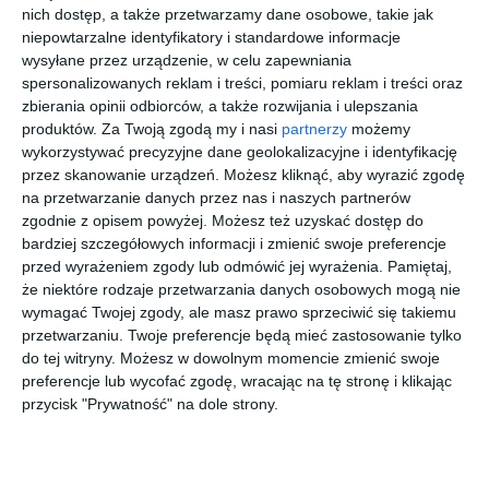
nich dostęp, a także przetwarzamy dane osobowe, takie jak
niepowtarzalne identyfikatory i standardowe informacje
Kup bilet
wysyłane przez urządzenie, w celu zapewniania
spersonalizowanych reklam i treści, pomiaru reklam i treści oraz
zbierania opinii odbiorców, a także rozwijania i ulepszania
produktów.
Za Twoją zgodą my i nasi
partnerzy
możemy
wykorzystywać precyzyjne dane geolokalizacyjne i identyfikację
28 sierpnia 2026
8 stycznia 2027
przez skanowanie urządzeń. Możesz kliknąć, aby wyrazić zgodę
11 września 2026
13 września 2026
Tenorzy w
Polska
Ola
TGD -
na przetwarzanie danych przez nas i naszych partnerów
Bieli
Noc
Maurer
Kolędy
zgodnie z opisem powyżej. Możesz też uzyskać dostęp do
Kabareto
świata
bardziej szczegółowych informacji i zmienić swoje preferencje
wa 2026
przed wyrażeniem zgody lub odmówić jej wyrażenia.
Pamiętaj,
więcej biletów
że niektóre rodzaje przetwarzania danych osobowych mogą nie
wymagać Twojej zgody, ale masz prawo sprzeciwić się takiemu
przetwarzaniu. Twoje preferencje będą mieć zastosowanie tylko
Mocna podwyżka kosztów wykonania schodów
do tej witryny. Możesz w dowolnym momencie zmienić swoje
na Woli
preferencje lub wycofać zgodę, wracając na tę stronę i klikając
przycisk "Prywatność" na dole strony.
Autor projektu początkowo wycenił budowę schodów na 50
tys. zł. To bardzo niewiele w porównaniu do wielu innych
projektów w budżecie obywatelskim, które niekoniecznie