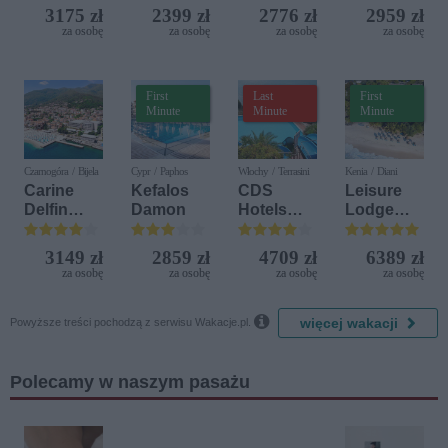
3175 zł
2399 zł
2776 zł
2959 zł
za osobę
za osobę
za osobę
za osobę
First
Last
First
Minute
Minute
Minute
Czarnogóra / Bijela
Cypr / Paphos
Włochy / Terrasini
Kenia / Diani
Carine
Kefalos
CDS
Leisure
Delfin
Damon
Hotels
Lodge
Bijela (ex.
Terrasini
Beach &
Iberostar
(ex. Citta
Golf
3149 zł
2859 zł
4709 zł
6389 zł
Bijela
del Mare)
Resort by
za osobę
za osobę
za osobę
za osobę
Delfin)
Diamonds

więcej wakacji
Powyższe treści pochodzą z serwisu Wakacje.pl.
Polecamy w naszym pasażu